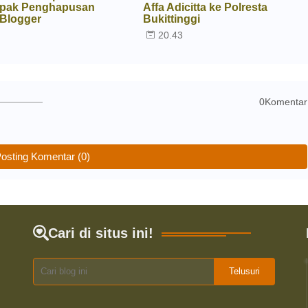
pak Penghapusan
Affa Adicitta ke Polresta
 Blogger
Bukittinggi
6
20.43
0Komentar
osting Komentar (0)
Cari di situs ini!