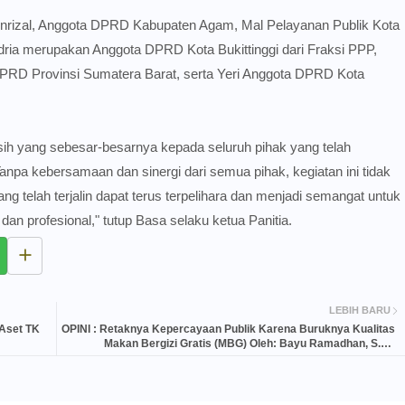
enrizal, Anggota DPRD Kabupaten Agam, Mal Pelayanan Publik Kota
adria merupakan Anggota DPRD Kota Bukittinggi dari Fraksi PPP,
 DPRD Provinsi Sumatera Barat, serta Yeri Anggota DPRD Kota
ih yang sebesar-besarnya kepada seluruh pihak yang telah
anpa kebersamaan dan sinergi dari semua pihak, kegiatan ini tidak
g telah terjalin dapat terus terpelihara dan menjadi semangat untuk
 profesional," tutup Basa selaku ketua Panitia.
LEBIH BARU
Aset TK
OPINI : Retaknya Kepercayaan Publik Karena Buruknya Kualitas
Makan Bergizi Gratis (MBG) Oleh: Bayu Ramadhan, S.M,.
Jurnalis Independent.