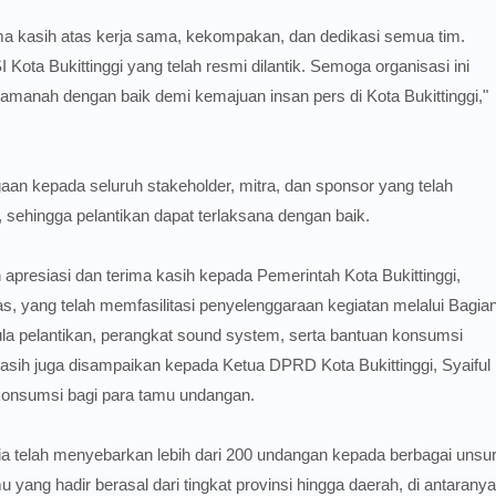
ma kasih atas kerja sama, kekompakan, dan dedikasi semua tim.
ota Bukittinggi yang telah resmi dilantik. Semoga organisasi ini
manah dengan baik demi kemajuan insan pers di Kota Bukittinggi,"
n kepada seluruh stakeholder, mitra, dan sponsor yang telah
sehingga pelantikan dapat terlaksana dengan baik.
presiasi dan terima kasih kepada Pemerintah Kota Bukittinggi,
s, yang telah memfasilitasi penyelenggaraan kegiatan melalui Bagia
a pelantikan, perangkat sound system, serta bantuan konsumsi
sih juga disampaikan kepada Ketua DPRD Kota Bukittinggi, Syaiful
konsumsi bagi para tamu undangan.
ia telah menyebarkan lebih dari 200 undangan kepada berbagai unsu
ang hadir berasal dari tingkat provinsi hingga daerah, di antaranya