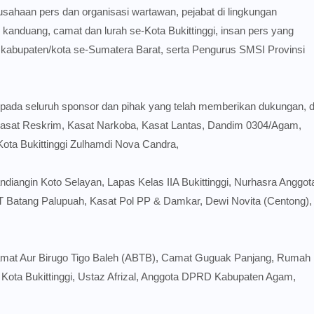
usahaan pers dan organisasi wartawan, pejabat di lingkungan
 kanduang, camat dan lurah se-Kota Bukittinggi, insan pers yang
 kabupaten/kota se-Sumatera Barat, serta Pengurus SMSI Provinsi
kepada seluruh sponsor dan pihak yang telah memberikan dukungan, d
, Kasat Reskrim, Kasat Narkoba, Kasat Lantas, Dandim 0304/Agam,
Kota Bukittinggi Zulhamdi Nova Candra,
ngin Koto Selayan, Lapas Kelas IIA Bukittinggi, Nurhasra Anggot
 PT Batang Palupuah, Kasat Pol PP & Damkar, Dewi Novita (Centong),
amat Aur Birugo Tigo Baleh (ABTB), Camat Guguak Panjang, Rumah
ta Bukittinggi, Ustaz Afrizal, Anggota DPRD Kabupaten Agam,