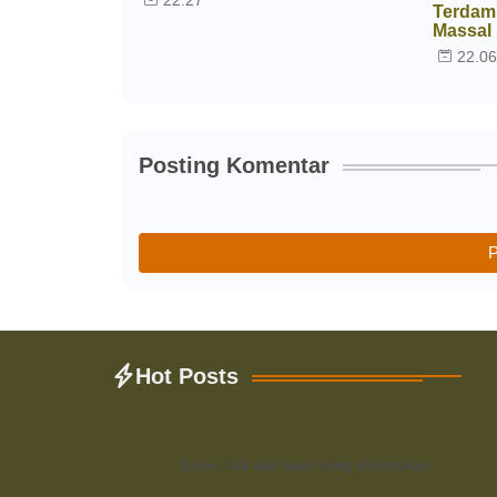
22.27
Terdam
Massal
22.0
Posting Komentar
P
Hot Posts
Error:
Tak ada hasil yang ditemukan