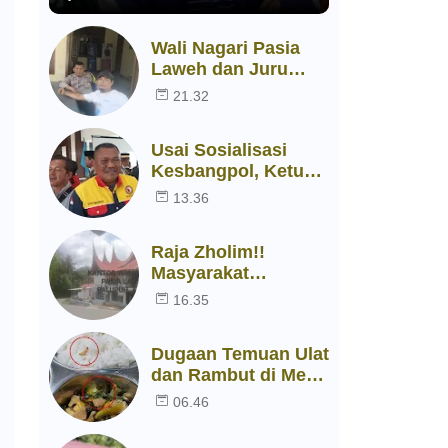
Wali Nagari Pasia
Laweh dan Juru
Kutip Pasar Palupuh
21.32
Dilaporkan ke
Polsek
Usai Sosialisasi
Kesbangpol, Ketua
RGAN Limapuluh
13.36
Kota Nyatakan Siap
Bersinergi dengan
Raja Zholim!!
Pemerintah
Masyarakat
Kelaparan, Diduga
16.35
Beras Bantuan
Bencana Dijual
Dugaan Temuan Ulat
Untuk Keperluan
dan Rambut di Menu
Lain
MBG, SPPG Palupuh
06.46
Disorot