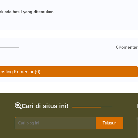
k ada hasil yang ditemukan
0Komentar
osting Komentar (0)
Cari di situs ini!