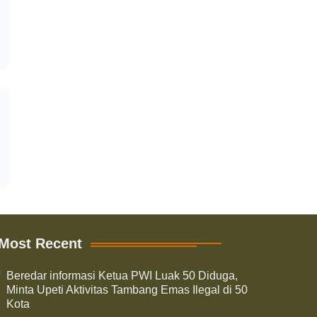
Most Recent
Beredar informasi Ketua PWI Luak 50 Diduga,
Minta Upeti Aktivitas Tambang Emas Ilegal di 50
Kota