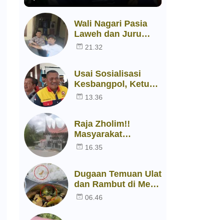
Wali Nagari Pasia
Laweh dan Juru
Kutip Pasar Palupuh
21.32
Dilaporkan ke
Polsek
Usai Sosialisasi
Kesbangpol, Ketua
RGAN Limapuluh
13.36
Kota Nyatakan Siap
Bersinergi dengan
Raja Zholim!!
Pemerintah
Masyarakat
Kelaparan, Diduga
16.35
Beras Bantuan
Bencana Dijual
Dugaan Temuan Ulat
Untuk Keperluan
dan Rambut di Menu
Lain
MBG, SPPG Palupuh
06.46
Disorot