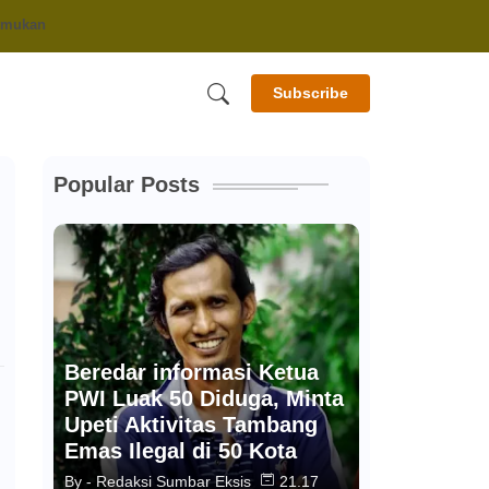
temukan
Subscribe
Popular Posts
Beredar informasi Ketua
PWI Luak 50 Diduga, Minta
Upeti Aktivitas Tambang
Emas Ilegal di 50 Kota
By -
Redaksi Sumbar Eksis
21.17