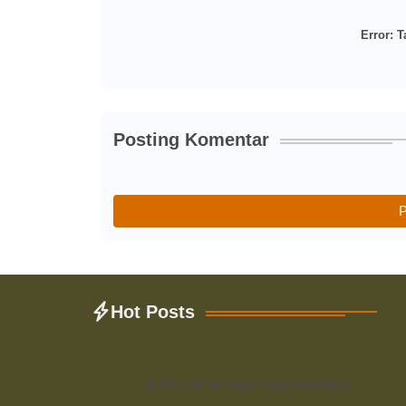
Error:
Ta
Posting Komentar
P
Hot Posts
Error:
Tak ada hasil yang ditemukan