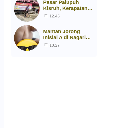
Pasar Palupuh
Kisruh, Kerapatan
Adat Nagari (KAN)
12.45
Pasia Laweh,
Didesak Berikan
Mantan Jorong
Jawaban.
Inisial A di Nagari
Mungo Kembali Jadi
18.27
Sorotan Publik,
Diduga
Berselingkuh
Dengan Istri Orang